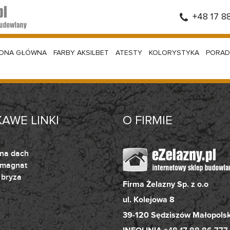
+48 17 8
ONA GŁÓWNA
FARBY AKSILBET
ATESTY
KOLORYSTYKA
PORAD
KAWE LINKI
O FIRMIE
 na dach
 magnat
 bryza
Firma Żelazny Sp. z o.o
ul. Kolejowa 8
39-120 Sędziszów Małopolsk