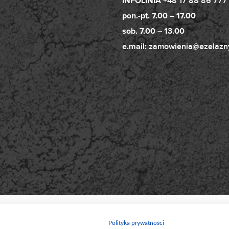
+48 17 88 86 777
INFOLINIA
pon.-pt. 7.00 – 17.00
sob. 7.00 – 13.00
zamowienia@ezelazny
e.mail:
Polityka prywatności