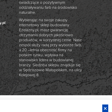
świadczące o pozytywnym
oddziaływaniu farb na środowisko
naturalne.
Wybierając na swoje zakupy
.pl
internetowy sklep budowlany
Ezelazny.pl, masz gwarancję
otrzymania dobrych jakościowo
produktów, w korzystnej cenie. Nasz
zespół służy radą przy wyborze farb,
a 20 –letnia obecność firmy na
polskim rynku, wpływa na
stanowisko lidera w budowlanej
branży. Siedziba sklepu znajduje się
w Sędziszowie Małopolskim, na ulicy
Kolejowej 8.