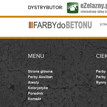
DYSTRYBUTOR:
STR
MENU
CIE
Strona główna
Farby
Farby Aksilbet
Farby
Atesty
Rynny
Kolorystyka
Poradnik
Kontakt