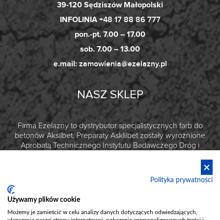
39-120 Sędziszów Małopolski
+48 17 88 86 777
INFOLINIA
pon.-pt. 7.00 – 17.00
sob. 7.00 – 13.00
zamowienia@ezelazny.pl
e.mail:
NASZ SKLEP
Firma Ezelazny to dystrybutor specjalistycznych farb do
betonów Aksilbet. Preparaty Asklilbet zostały wyróżnione
Aprobatą Technicznego Instytutu Badawczego Dróg i
Mostów, która jest znaczącym wyróżnieniem. Cały
asortyment posiada Atesty Higieniczne, świadczące o
pozytywnym oddziaływaniu farb na środowisko
Polityka prywatności
naturalne.
Wybierając na swoje zakupy internetowy sklep
Używamy plików cookie
budowlany Ezelazny.pl, masz gwarancję otrzymania
Możemy je zamieścić w celu analizy danych dotyczących odwiedzających,
dobrych jakościowo produktów, w korzystnej cenie.