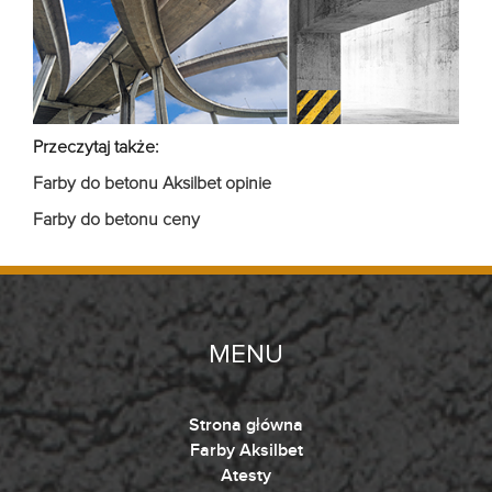
Przeczytaj także:
Farby do betonu Aksilbet opinie
Farby do betonu ceny
MENU
Strona główna
Farby Aksilbet
Atesty