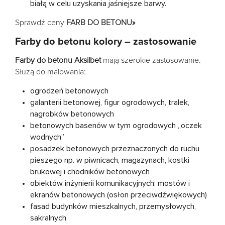
białą w celu uzyskania jaśniejsze barwy.
Sprawdź ceny
FARB DO BETONU»
Farby do betonu kolory – zastosowanie
Farby do betonu Aksilbet
mają szerokie zastosowanie.
Służą do malowania:
ogrodzeń betonowych
galanterii betonowej, figur ogrodowych, tralek,
nagrobków betonowych
betonowych basenów w tym ogrodowych „oczek
wodnych”
posadzek betonowych przeznaczonych do ruchu
pieszego np. w piwnicach, magazynach, kostki
brukowej i chodników betonowych
obiektów inżynierii komunikacyjnych: mostów i
ekranów betonowych (osłon przeciwdźwiękowych)
fasad budynków mieszkalnych, przemysłowych,
sakralnych